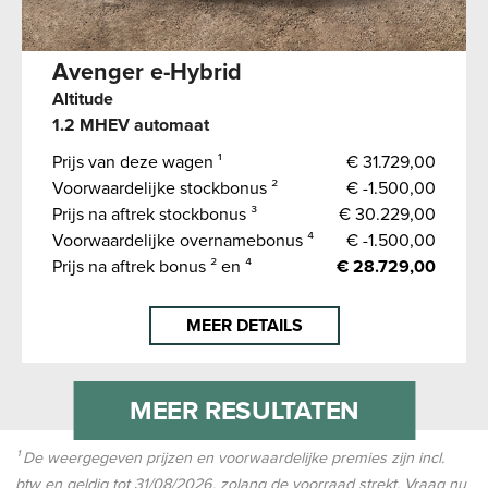
Avenger e-Hybrid
Altitude
1.2 MHEV automaat
Prijs van deze wagen ¹
€ 31.729,00
Voorwaardelijke stockbonus ²
€ -1.500,00
Prijs na aftrek stockbonus ³
€ 30.229,00
Voorwaardelijke overnamebonus ⁴
€ -1.500,00
Prijs na aftrek bonus ² en ⁴
€ 28.729,00
MEER DETAILS
MEER RESULTATEN
¹ De weergegeven prijzen en voorwaardelijke premies zijn incl.
btw en geldig tot
31/08/2026
, zolang de voorraad strekt. Vraag nu