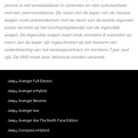
premie is niet omwisselbaar in contanten en niet cumuleerbaar
met een overnamebonus. De naam van de koper van de nieuwe
wagen moet overeenkomen met de naam van de laatste eigenaar
(zoals vermeld op het inschrijvingsbewijs) van de ingeruilde
wagen. De ingeruilde wagen moet sinds minstens 6 maanden op
naam van de koper zijn ingeschreven op het moment van
ondertekening van het aankoopcontract, en minstens 7 jaar oud
zijn. De VHU moet door Valorauto worden verwerkt.
Jeep
Avenger Full-Electric
®
Jeep
Avenger e-Hybrid
®
Jeep
Avenger Benzine
®
Jeep
Avenger 4xe
®
Jeep
Avenger 4xe The North Face Edition
®
Jeep
Compass e-Hybrid
®