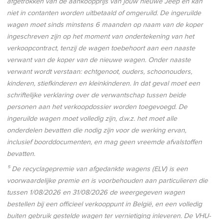
afgetrokken van de aankoopprijs van jouw nieuwe
Jeep
en kan
niet in contanten worden uitbetaald of omgeruild. De ingeruilde
wagen moet sinds minstens 6 maanden op naam van de koper
ingeschreven zijn op het moment van ondertekening van het
verkoopcontract, tenzij de wagen toebehoort aan een naaste
verwant van de koper van de nieuwe wagen. Onder naaste
verwant wordt verstaan: echtgenoot, ouders, schoonouders,
kinderen, stiefkinderen en kleinkinderen. In dat geval moet een
schriftelijke verklaring over de verwantschap tussen beide
personen aan het verkoopdossier worden toegevoegd. De
ingeruilde wagen moet volledig zijn, d.w.z. het moet alle
onderdelen bevatten die nodig zijn voor de werking ervan,
inclusief boorddocumenten, en mag geen vreemde afvalstoffen
bevatten.
⁵ De recyclagepremie van afgedankte wagens (ELV) is een
voorwaardelijke premie en is voorbehouden aan particulieren die
tussen
1/08/2026
en
31/08/2026
de weergegeven wagen
bestellen bij een officieel verkooppunt in België, en een volledig
buiten gebruik gestelde wagen ter vernietiging inleveren. De VHU-