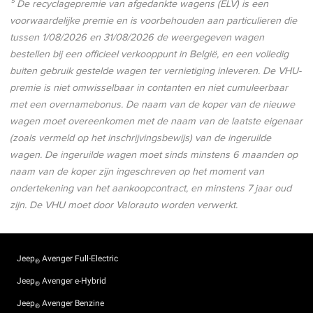
⁵ De recyclagepremie van afgedankte wagens (ELV) is een
voorwaardelijke premie en is voorbehouden aan particulieren die
tussen
1/08/2026
en
31/08/2026
de weergegeven wagen
bestellen bij een officieel verkooppunt in België, en een volledig
buiten gebruik gestelde wagen ter vernietiging inleveren. De VHU-
premie is niet omwisselbaar in contanten en niet cumuleerbaar
met een overnamebonus. De naam van de koper van de nieuwe
wagen moet overeenkomen met de naam van de laatste eigenaar
(zoals vermeld op het inschrijvingsbewijs) van de ingeruilde
wagen. De ingeruilde wagen moet sinds minstens 6 maanden op
naam van de koper zijn ingeschreven op het moment van
ondertekening van het aankoopcontract, en minstens 7 jaar oud
zijn. De VHU moet door Valorauto worden verwerkt.
Jeep
Avenger Full-Electric
®
Jeep
Avenger e-Hybrid
®
Jeep
Avenger Benzine
®