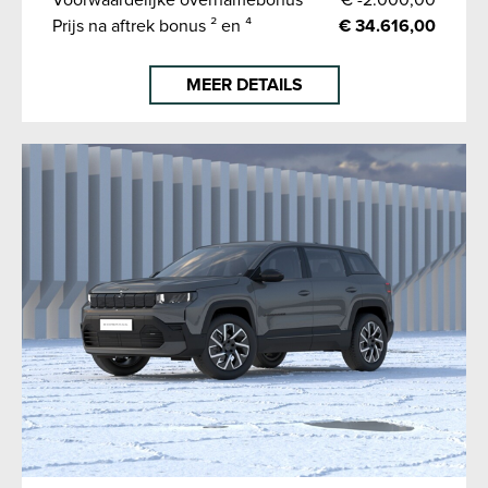
Voorwaardelijke overnamebonus ⁴
€ -2.000,00
Prijs na aftrek bonus ² en ⁴
€ 34.616,00
MEER DETAILS