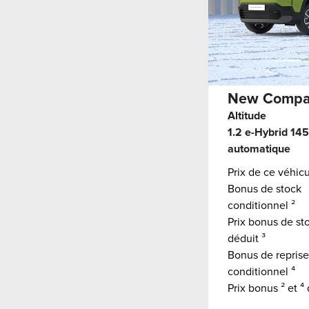
New Compas
Altitude
1.2 e-Hybrid 1
automatique
Prix de ce véhicu
Bonus de stock
conditionnel ²
Prix bonus de st
déduit ³
Bonus de reprise
conditionnel ⁴
Prix bonus ² et ⁴