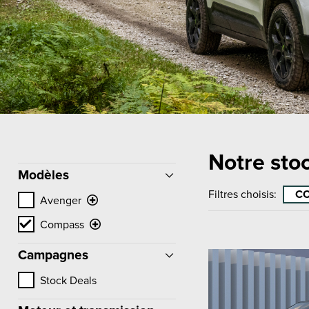
Notre sto
Modèles
Filtres choisis:
C
Avenger
Compass
Campagnes
Stock Deals